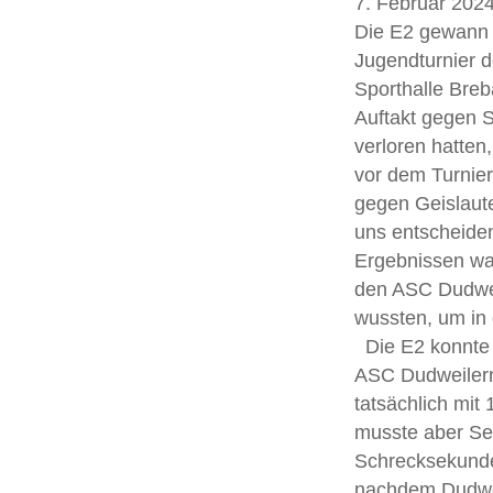
7. Februar 202
Die E2 gewann 
Jugendturnier 
Sporthalle Bre
Auftakt gegen S
verloren hatten
vor dem Turnier
gegen Geislaute
uns entscheide
Ergebnissen war
den ASC Dudwe
wussten, um in
Die E2 konnte 
ASC Dudweiler
tatsächlich mit 
musste aber Se
Schrecksekunde
nachdem Dudwei