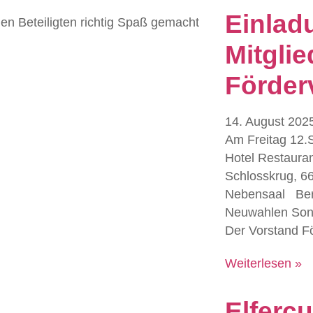
Einlad
len Beteiligten richtig Spaß gemacht
Mitgli
Förderv
14. August 202
Am Freitag 12.
Hotel Restaura
Schlosskrug, 6
Nebensaal Beri
Neuwahlen Sons
Der Vorstand Fö
Weiterlesen »
Elferc