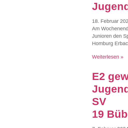
Jugen
18. Februar 20
Am Wochenende
Junioren den S
Homburg Erbac
Weiterlesen »
E2 gew
Jugend
SV
19 Büb